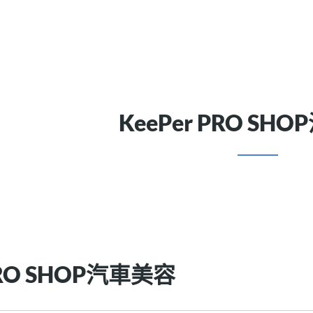
KeePer PRO SH
PRO SHOP汽車美容