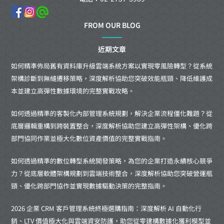
FROM OUR BLOG
近期文章
如何精準佈局舊有資料庫升級雲端系統方案以實現零風險轉型？從系統
架構診斷到無縫遷移策略，深度解析協助您突破效能瓶頸、降低維護成
本並建立高彈性數據環境的完整實戰攻略。
如何透過精準的客製化內部管理系統規劃，解決企業流程僵化難題？從
底層邏輯重構到跨裝置整合，深度解析協助您建立高彈性架構、優化跨
部門協同作業並極大化數位資產價值的完整實戰指南。
如何透過精準的數位轉型系統開發策略，為您的企業打造永續核心競爭
力？從底層軟體架構規劃到雲端技術整合，深度解析協助您突破營運瓶
頸、優化跨部門協作並實現數據驅動決策的完整指南。
2026 企業 CRM 客戶管理系統終極選購指南：深度解析 AI 自動化行
銷、LTV 價值極大化與雲端資安防護，助您從零建構數據化獲利模型並