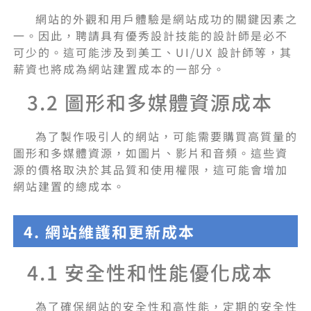
網站的外觀和用戶體驗是網站成功的關鍵因素之
一。因此，聘請具有優秀設計技能的設計師是必不
可少的。這可能涉及到美工、UI/UX 設計師等，其
薪資也將成為網站建置成本的一部分。
3.2 圖形和多媒體資源成本
為了製作吸引人的網站，可能需要購買高質量的
圖形和多媒體資源，如圖片、影片和音頻。這些資
源的價格取決於其品質和使用權限，這可能會增加
網站建置的總成本。
4. 網站維護和更新成本
4.1 安全性和性能優化成本
為了確保網站的安全性和高性能，定期的安全性