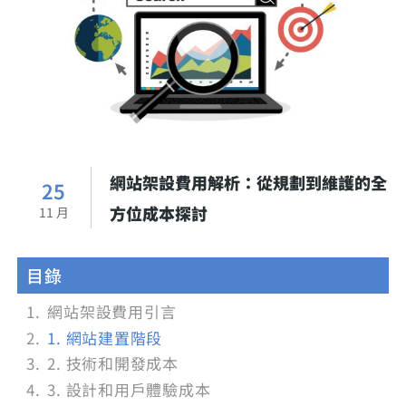
網站架設費用解析：從規劃到維護的全
25
方位成本探討
11 月
目錄
網站架設費用引言
1. 網站建置階段
2. 技術和開發成本
3. 設計和用戶體驗成本