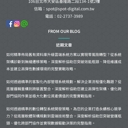
106台北市大安區基隆路二段134-1號2樓
信箱：spot@spot-digital.com.tw
電話：02-2737-3989
FROM OUR BLOG
近期文章
如何精準佈局舊有資料庫升級雲端系統方案以實現零風險轉型？從系統
架構診斷到無縫遷移策略，深度解析協助您突破效能瓶頸、降低維護成
本並建立高彈性數據環境的完整實戰攻略。
如何透過精準的客製化內部管理系統規劃，解決企業流程僵化難題？從
底層邏輯重構到跨裝置整合，深度解析協助您建立高彈性架構、優化跨
部門協同作業並極大化數位資產價值的完整實戰指南。
如何透過精準的數位轉型系統開發策略，為您的企業打造永續核心競爭
力？從底層軟體架構規劃到雲端技術整合，深度解析協助您突破營運瓶
頸、優化跨部門協作並實現數據驅動決策的完整指南。