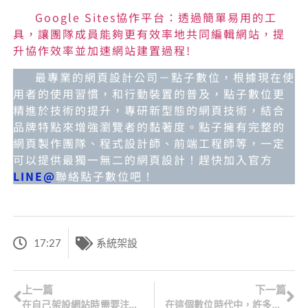
Google Sites協作平台：透過簡單易用的工
具，讓團隊成員能夠更有效率地共同編輯網站，提
升協作效率並加速網站建置過程!
最專業的網頁設計公司－點子數位，根據現在使
用者的使用習慣，和行動裝置的普及，點子數位更
精進於技術的提升，專研新型態的網頁技術，結合
品牌特點來增強瀏覽者的黏著度。點子擁有完整的
網頁製作團隊、程式設計師、前端工程師等，一定
可以提供最獨一無二的網頁設計！趕快加入官方
LINE@
聯絡點子數位吧！
17:27
系統架設
上一篇
下一篇
在自己架設網站時需要注意的五個重點，讓您打造專屬網站更加順利、愉快！
在這個數位時代中，許多人選擇免費架設網站，但這樣做究竟有什麼利弊，值得我們深入探討!