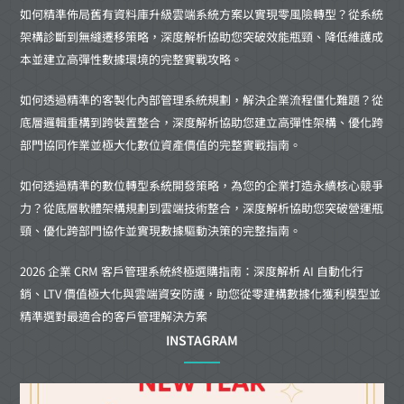
如何精準佈局舊有資料庫升級雲端系統方案以實現零風險轉型？從系統
架構診斷到無縫遷移策略，深度解析協助您突破效能瓶頸、降低維護成
本並建立高彈性數據環境的完整實戰攻略。
如何透過精準的客製化內部管理系統規劃，解決企業流程僵化難題？從
底層邏輯重構到跨裝置整合，深度解析協助您建立高彈性架構、優化跨
部門協同作業並極大化數位資產價值的完整實戰指南。
如何透過精準的數位轉型系統開發策略，為您的企業打造永續核心競爭
力？從底層軟體架構規劃到雲端技術整合，深度解析協助您突破營運瓶
頸、優化跨部門協作並實現數據驅動決策的完整指南。
2026 企業 CRM 客戶管理系統終極選購指南：深度解析 AI 自動化行
銷、LTV 價值極大化與雲端資安防護，助您從零建構數據化獲利模型並
精準選對最適合的客戶管理解決方案
INSTAGRAM