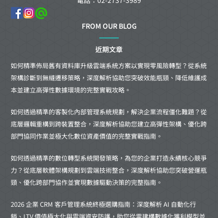
FROM OUR BLOG
近期文章
如何精準佈局舊有資料庫升級雲端系統方案以實現零風險轉型？從系統
架構診斷到無縫遷移策略，深度解析協助您突破效能瓶頸、降低維護成
本並建立高彈性數據環境的完整實戰攻略。
如何透過精準的客製化內部管理系統規劃，解決企業流程僵化難題？從
底層邏輯重構到跨裝置整合，深度解析協助您建立高彈性架構、優化跨
部門協同作業並極大化數位資產價值的完整實戰指南。
如何透過精準的數位轉型系統開發策略，為您的企業打造永續核心競爭
力？從底層軟體架構規劃到雲端技術整合，深度解析協助您突破營運瓶
頸、優化跨部門協作並實現數據驅動決策的完整指南。
2026 企業 CRM 客戶管理系統終極選購指南：深度解析 AI 自動化行
銷、LTV 價值極大化與雲端資安防護，助您從零建構數據化獲利模型並