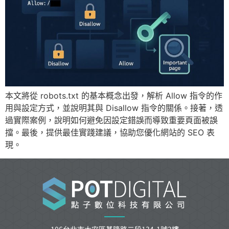
本文將從 robots.txt 的基本概念出發，解析 Allow 指令的作
用與設定方式，並說明其與 Disallow 指令的關係。接著，透
過實際案例，說明如何避免因設定錯誤而導致重要頁面被誤
擋。最後，提供最佳實踐建議，協助您優化網站的 SEO 表
現。
106台北市大安區基隆路二段134-1號2樓