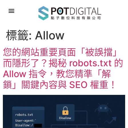
標籤:
Allow
您的網站重要頁面「被誤擋」
而隱形了？揭秘 robots.txt 的
Allow 指令，教您精準「解
鎖」關鍵內容與 SEO 權重！