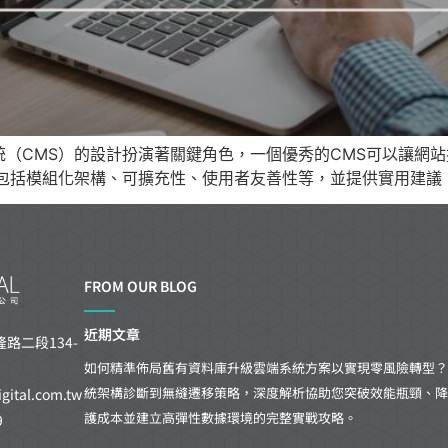
（CMS）的設計扮演著關鍵角色，一個優秀的CMS可以讓網
，包括模組化架構、可擴充性、使用者友善性等，並提供實用建議
FROM OUR BLOG
近期文章
路二段134-
如何精準佈局舊有資料庫升級雲端系統方案以實現零風險轉型？
統架構診斷到無縫遷移策略，深度解析協助您突破效能瓶頸、降
ital.com.tw
護成本並建立高彈性數據環境的完整實戰攻略。
9