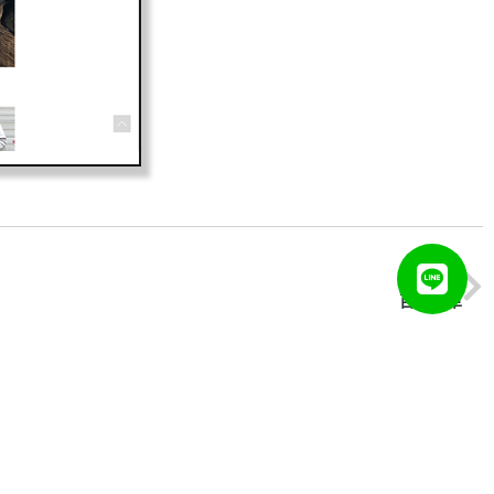
下一篇
百捷租車