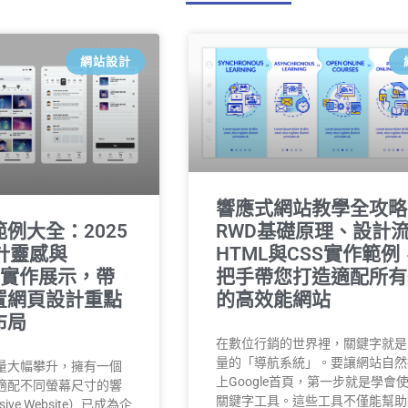
網站設計
響應式網站教學全攻略
RWD基礎原理、設計
例大全：2025
HTML與CSS實作範例
計靈感與
把手帶您打造適配所有
SS實作展示，帶
的高效能網站
置網頁設計重點
布局
在數位行銷的世界裡，關鍵字就是
量的「導航系統」。要讓網站自然
量大幅攀升，擁有一個
上Google首頁，第一步就是學會使
適配不同螢幕尺寸的響
關鍵字工具。這些工具不僅能幫助
ive Website）已成為企