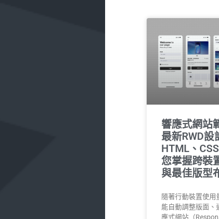
響應式網站範
最新RWD設
HTML、C
您掌握跨裝
與最佳版型
隨著行動裝置使用
能自動調整版面、
應式網站（Respons