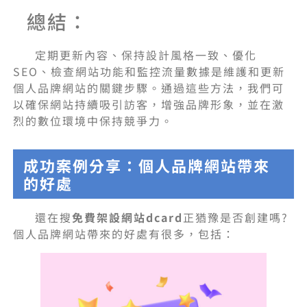
總結：
定期更新內容、保持設計風格一致、優化
SEO、檢查網站功能和監控流量數據是維護和更新
個人品牌網站的關鍵步驟。通過這些方法，我們可
以確保網站持續吸引訪客，增強品牌形象，並在激
烈的數位環境中保持競爭力。
成功案例分享：個人品牌網站帶來
的好處
還在搜
免費架設網站dcard
正猶豫是否創建嗎?
個人品牌網站帶來的好處有很多，包括：