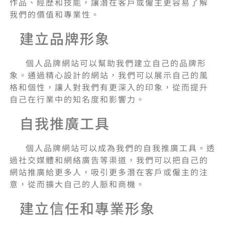
作品、經歷和技能，讓潛在客戶或僱主更容易了解
我們的價值和專業性。
建立品牌形象
個人品牌網站可以幫助我們建立自己的品牌形
象。通過精心設計的網站，我們可以展示自己的風
格和個性，讓人對我們有更深入的印象，從而提升
自己在行業中的知名度和影響力。
自我推廣工具
個人品牌網站可以成為我們的自我推廣工具。透
過社交媒體和網絡廣告等渠道，我們可以把自己的
網站推廣給更多人，吸引更多潛在客戶或僱主的注
意，從而擴大自己的人脈和商機。
建立信任和專業形象