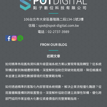
106台北市大安區基隆路二段134-1號2樓
信箱：spot@spot-digital.com.tw
電話：02-2737-3989
FROM OUR BLOG
近期文章
如何精準佈局舊有資料庫升級雲端系統方案以實現零風險轉型？從系統
架構診斷到無縫遷移策略，深度解析協助您突破效能瓶頸、降低維護成
本並建立高彈性數據環境的完整實戰攻略。
如何透過精準的客製化內部管理系統規劃，解決企業流程僵化難題？從
底層邏輯重構到跨裝置整合，深度解析協助您建立高彈性架構、優化跨
部門協同作業並極大化數位資產價值的完整實戰指南。