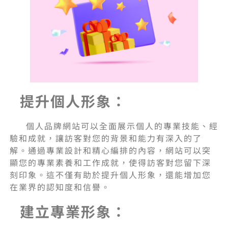
提升個人形象：
個人品牌網站可以全面展示個人的專業技能、經
驗和成就，讓訪客對您的背景和能力有深入的了
解。通過專業設計和精心編排的內容，網站可以突
顯您的專業素養和工作成就，使得訪客對您留下深
刻印象。這不僅有助於提升個人形象，還能增加您
在業界的認知度和信譽。
建立專業形象：