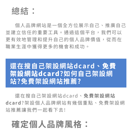
總結：
個人品牌網站是一個全方位展示自己、推廣自己
並建立信任的重要工具。通過這個平台，我們可以
更有效地管理和提升自己的個人品牌價值，從而在
職業生涯中獲得更多的機會和成功。
還在搜自己架設網站dcard、
免費
架設網站
dcard
?如何自己架設網
站?免費架設網站推薦?
還在搜自己架設網站dcard、
免費架設網站
dcard
?架設個人品牌網站有幾個重點、免費架設網
站推薦讓我們一起看下去!
確定個人品牌風格：