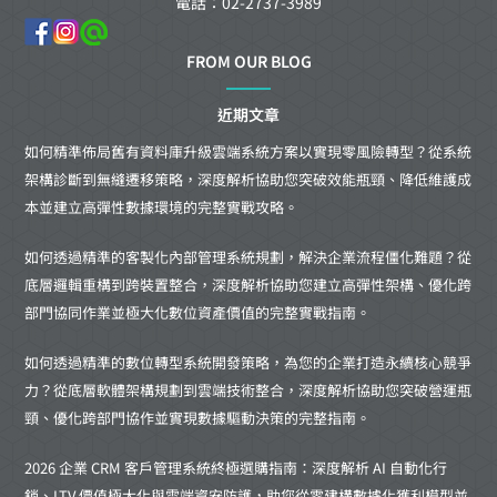
電話：02-2737-3989
FROM OUR BLOG
近期文章
如何精準佈局舊有資料庫升級雲端系統方案以實現零風險轉型？從系統
架構診斷到無縫遷移策略，深度解析協助您突破效能瓶頸、降低維護成
本並建立高彈性數據環境的完整實戰攻略。
如何透過精準的客製化內部管理系統規劃，解決企業流程僵化難題？從
底層邏輯重構到跨裝置整合，深度解析協助您建立高彈性架構、優化跨
部門協同作業並極大化數位資產價值的完整實戰指南。
如何透過精準的數位轉型系統開發策略，為您的企業打造永續核心競爭
力？從底層軟體架構規劃到雲端技術整合，深度解析協助您突破營運瓶
頸、優化跨部門協作並實現數據驅動決策的完整指南。
2026 企業 CRM 客戶管理系統終極選購指南：深度解析 AI 自動化行
銷、LTV 價值極大化與雲端資安防護，助您從零建構數據化獲利模型並