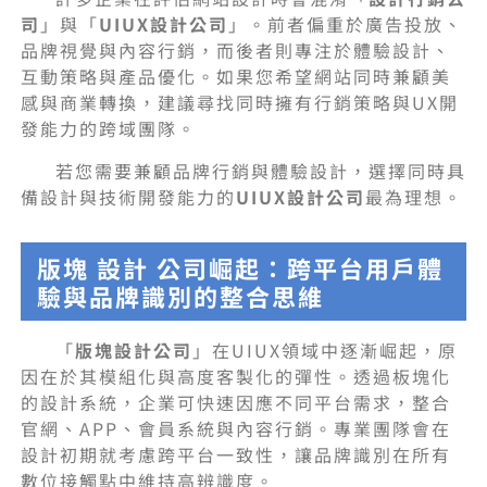
司
」與「
UIUX
設計公司
」。前者偏重於廣告投放、
品牌視覺與內容行銷，而後者則專注於體驗設計、
互動策略與產品優化。如果您希望網站同時兼顧美
感與商業轉換，建議尋找同時擁有行銷策略與UX開
發能力的跨域團隊。
若您需要兼顧品牌行銷與體驗設計，選擇同時具
備設計與技術開發能力的
UIUX
設計公司
最為理想。
版塊 設計 公司崛起：跨平台用戶體
驗與品牌識別的整合思維
「
版塊設計公司
」在UIUX領域中逐漸崛起，原
因在於其模組化與高度客製化的彈性。透過板塊化
的設計系統，企業可快速因應不同平台需求，整合
官網、APP、會員系統與內容行銷。專業團隊會在
設計初期就考慮跨平台一致性，讓品牌識別在所有
數位接觸點中維持高辨識度。