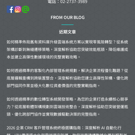
電話：02-2737-3989
FROM OUR BLOG
近期文章
如何精準佈局舊有資料庫升級雲端系統方案以實現零風險轉型？從系統
架構診斷到無縫遷移策略，深度解析協助您突破效能瓶頸、降低維護成
本並建立高彈性數據環境的完整實戰攻略。
如何透過精準的客製化內部管理系統規劃，解決企業流程僵化難題？從
底層邏輯重構到跨裝置整合，深度解析協助您建立高彈性架構、優化跨
部門協同作業並極大化數位資產價值的完整實戰指南。
如何透過精準的數位轉型系統開發策略，為您的企業打造永續核心競爭
力？從底層軟體架構規劃到雲端技術整合，深度解析協助您突破營運瓶
頸、優化跨部門協作並實現數據驅動決策的完整指南。
2026 企業 CRM 客戶管理系統終極選購指南：深度解析 AI 自動化行