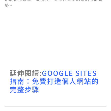
勢。
延伸閱讀:
GOOGLE SITES
指南：免費打造個人網站的
完整步驟