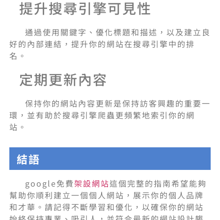
提升搜尋引擎可見性
通過使用關鍵字、優化標題和描述，以及建立良
好的內部連結，提升你的網站在搜尋引擎中的排
名。
定期更新內容
保持你的網站內容更新是保持訪客興趣的重要一
環，並有助於搜尋引擎爬蟲更頻繁地索引你的網
站。
結語
google免費
架設網站
這個完整的指南希望能夠
幫助你順利建立一個個人網站，展示你的個人品牌
和才華。請記得不斷學習和優化，以確保你的網站
始終保持專業、吸引人，並符合最新的網站設計趨