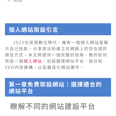
個人網站架設引言
2023在這個數位時代，擁有一個個人網站是展
示自己技能、分享想法和建立在網路上的存在感的
絕佳方式。本文將提供一個完整的指南，教你如何
架設一個
個人網站
，包括選擇網站平台、設計和
SEO內容建構，以及最佳化網站運作。
第一章免費架設網站：選擇適合的
網站平台
瞭解不同的網站建設平台