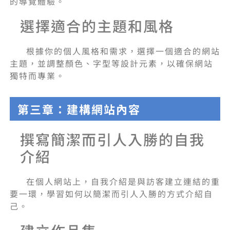
的導覽體驗。
選擇適合的主題和風格
根據你的個人風格和需求，選擇一個適合的網站
主題，並調整顏色、字型等設計元素，以確保網站
獨特而專業。
第三章：建構網站內容
撰寫簡潔而引人入勝的自我
介紹
在個人網站上，自我介紹是與訪客建立連結的重
要一環，學習如何以簡潔而引人入勝的方式介紹自
己。