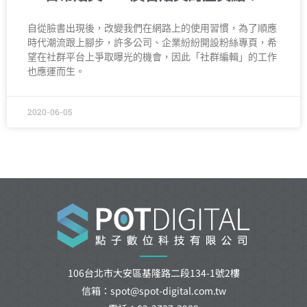
自從臉書出現後，改變我們在網路上的使用習慣，為了順應
時代潮流跟上腳步，許多公司、企業紛紛開設粉絲專頁，希
望在社群平台上爭取曝光的機會，因此「社群編輯」的工作
也應運而生。
2020-06-05
106台北市大安區基隆路二段134-1號2樓
信箱：spot@spot-digital.com.tw