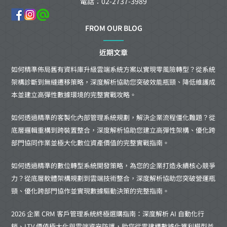
電話：02-2737-3989
FROM OUR BLOG
近期文章
如何精準佈局舊有資料庫升級雲端系統方案以實現零風險轉型？從系統
架構診斷到無縫遷移策略，深度解析協助您突破效能瓶頸、降低維護成
本並建立高彈性數據環境的完整實戰攻略。
如何透過精準的客製化內部管理系統規劃，解決企業流程僵化難題？從
底層邏輯重構到跨裝置整合，深度解析協助您建立高彈性架構、優化跨
部門協同作業並極大化數位資產價值的完整實戰指南。
如何透過精準的數位轉型系統開發策略，為您的企業打造永續核心競爭
力？從底層軟體架構規劃到雲端技術整合，深度解析協助您突破營運瓶
頸、優化跨部門協作並實現數據驅動決策的完整指南。
2026 企業 CRM 客戶管理系統終極選購指南：深度解析 AI 自動化行
銷、LTV 價值極大化與雲端資安防護，助您從零建構數據化獲利模型並