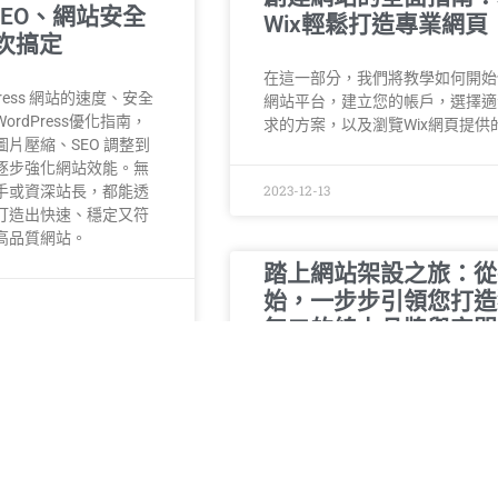
EO、網站安全
Wix輕鬆打造專業網頁
次搞定
在這一部分，我們將教學如何開始使
ress 網站的速度、安全
網站平台，建立您的帳戶，選擇適
rdPress優化指南，
求的方案，以及瀏覽Wix網頁提供
片壓縮、SEO 調整到
逐步強化網站效能。無
2023-12-13
手或資深站長，都能透
打造出快速、穩定又符
高品質網站。
踏上網站架設之旅：從
始，一步步引領您打造
無二的線上品牌與空間
在當今數位化的時代，架設擁有一
網站製作
或企業網站已成為展示自己、宣傳
服務的關鍵。不僅如此，網站也是
個人在線上建立品牌形象、提供價
引目標受眾的關鍵工具。