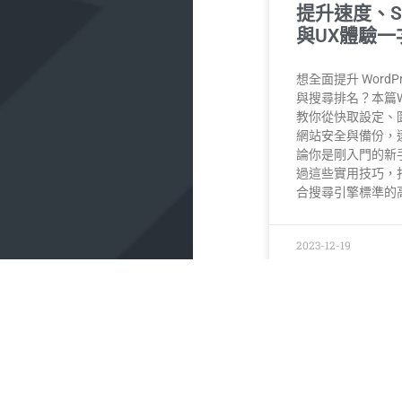
提升速度、S
與UX體驗一
想全面提升 WordP
與搜尋排名？本篇Wo
教你從快取設定、圖
網站安全與備份，
論你是剛入門的新
過這些實用技巧，
合搜尋引擎標準的
2023-12-19